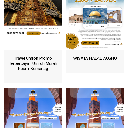
Travel Umroh Promo
WISATA HALAL AQSHO
Terpercaya | Umroh Murah
Resmi Kemenag
WISATA HALAL AQSHO
Sedang mencari
travel
umroh promo resmi
Kemenag
yang
UMROH PLUS AQSHO
terpercaya, aman, dan
harga transparan? Kami
adalah
biro travel umroh