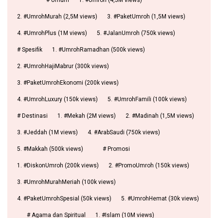
# Umum
1. #Umroh (4,5M views)
2. #UmrohMurah (2,5M views)
3. #PaketUmroh (1,5M views)
4. #UmrohPlus (1M views)
5. #JalanUmroh (750k views)
# Spesifik
1. #UmrohRamadhan (500k views)
2. #UmrohHajiMabrur (300k views)
3. #PaketUmrohEkonomi (200k views)
4. #UmrohLuxury (150k views)
5. #UmrohFamili (100k views)
# Destinasi
1. #Mekah (2M views)
2. #Madinah (1,5M views)
3. #Jeddah (1M views)
4. #ArabSaudi (750k views)
5. #Makkah (500k views)
# Promosi
1. #DiskonUmroh (200k views)
2. #PromoUmroh (150k views)
3. #UmrohMurahMeriah (100k views)
4. #PaketUmrohSpesial (50k views)
5. #UmrohHemat (30k views)
# Agama dan Spiritual
1. #Islam (10M views)