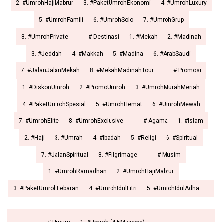
2. #UmrohHajiMabrur
3. #PaketUmrohEkonomi
4. #UmrohLuxury
5. #UmrohFamili
6. #UmrohSolo
7. #UmrohGrup
8. #UmrohPrivate
# Destinasi
1. #Mekah
2. #Madinah
3. #Jeddah
4. #Makkah
5. #Madina
6. #ArabSaudi
7. #JalanJalanMekah
8. #MekahMadinahTour
# Promosi
1. #DiskonUmroh
2. #PromoUmroh
3. #UmrohMurahMeriah
4. #PaketUmrohSpesial
5. #UmrohHemat
6. #UmrohMewah
7. #UmrohElite
8. #UmrohExclusive
# Agama
1. #Islam
2. #Haji
3. #Umrah
4. #Ibadah
5. #Religi
6. #Spiritual
7. #JalanSpiritual
8. #Pilgrimage
# Musim
1. #UmrohRamadhan
2. #UmrohHajiMabrur
3. #PaketUmrohLebaran
4. #UmrohIdulFitri
5. #UmrohIdulAdha